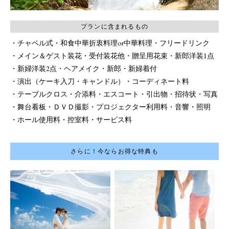
プランに含まれるもの
チャペル式
和食中華折衷料理or中華料理
フリードリンク
メイン＆ゲスト装花
受付装花他
贈呈用花束
新郎洋装1点
新婦洋装2点
ヘアメイク
新郎・新婦着付
演出（ケーキ入刀・キャンドル）
コーディネート料
テーブルクロス
介添料
エスコート
引出物
招待状
写真
舞台看板
ＤＶＤ撮影
プロジェクター利用料
音響・照明
ホール使用料
控室料
サービス料
さらに！今ならお得な特典も