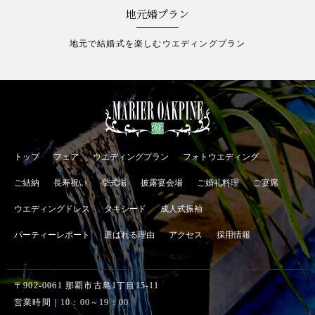
地元婚プラン
地元で結婚式を楽しむウエディングプラン
トップ
フェア
ウエディングプラン
フォトウエディング
ご結納
長寿祝い
挙式場
披露宴会場
ご婚礼料理
ご宴席
ウエディングドレス
タキシード
成人式振袖
パーティーレポート
選ばれる理由
アクセス
採用情報
〒902-0061 那覇市古島1丁目15-11
営業時間｜10：00～19：00