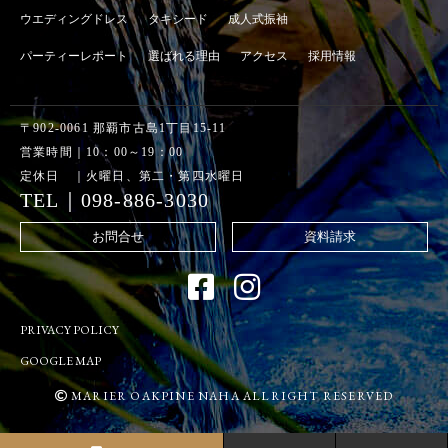
ウエディングドレス
タキシード
成人式振袖
パーティーレポート
選ばれる理由
アクセス
採用情報
〒902-0061 那覇市古島1丁目15-11
営業時間｜10：00～19：00
定休日 ｜火曜日、第二・第四水曜日
TEL｜098-886-3030
お問合せ
資料請求
PRIVACY POLICY
GOOGLE MAP
MARIER OAKPINE NAHA ALLRIGHT RESERVED