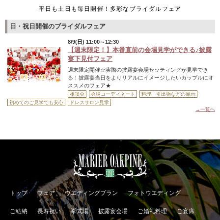
平日も土日も毎日開催！多彩なブライダルフェア
トップ
フェア
ウエディングプラン
フォトウエディング
ご結納
長寿祝い
挙式場
披露宴会場
ご婚礼料理
ご宴席